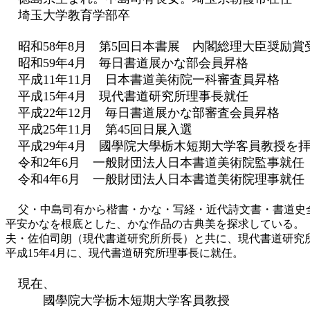
埼玉大学教育学部卒
昭和58年8月 第5回日本書展 内閣総理大臣奨励賞
昭和59年4月 毎日書道展かな部会員昇格
平成11年11月 日本書道美術院一科審査員昇格
平成15年4月 現代書道研究所理事長就任
平成22年12月 毎日書道展かな部審査会員昇格
平成25年11月 第45回日展入選
平成29年4月 國學院大學栃木短期大学客員教授を
令和2年6月 一般財団法人日本書道美術院監事就任
令和4年6月 一般財団法人日本書道美術院理事就任
父・中島司有から楷書・かな・写経・近代詩文書・書道史
平安かなを根底とした、かな作品の古典美を探求している。
夫・佐伯司朗（現代書道研究所所長）と共に、現代書道研究
平成15年4月に、現代書道研究所理事長に就任。
現在、
國學院大学栃木短期大学客員教授