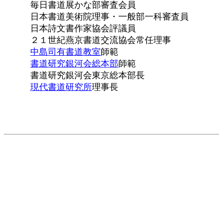
毎日書道展かな部審査会員
日本書道美術院理事・一般部一科審査員
日本詩文書作家協会評議員
２１世紀燕京書道交流協会常任理事
中島司有書道教室
師範
書道研究銀河会総本部
師範
書道研究銀河会東京総本部長
現代書道研究所
理事長