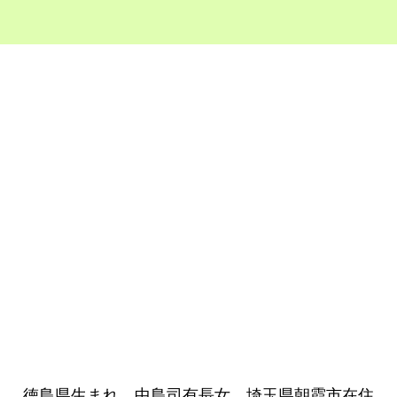
徳島県生まれ。中島司有長女。埼玉県朝霞市在住